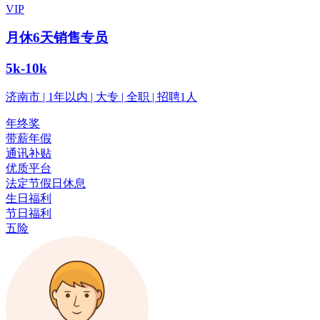
VIP
月休6天销售专员
5k-10k
济南市 | 1年以内 | 大专 | 全职 | 招聘1人
年终奖
带薪年假
通讯补贴
优质平台
法定节假日休息
生日福利
节日福利
五险