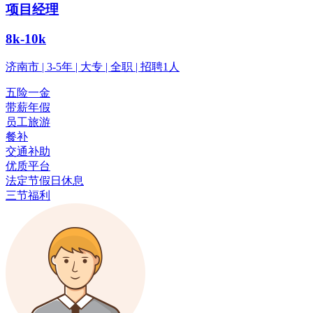
项目经理
8k-10k
济南市 | 3-5年 | 大专 | 全职 | 招聘1人
五险一金
带薪年假
员工旅游
餐补
交通补助
优质平台
法定节假日休息
三节福利