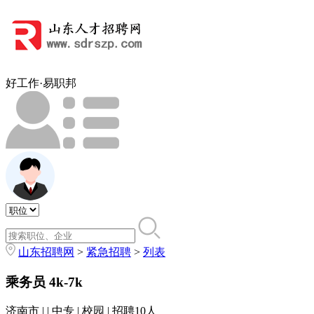
好工作·易职邦
山东招聘网
>
紧急招聘
>
列表
乘务员
4k-7k
济南市 | | 中专 | 校园 | 招聘10人