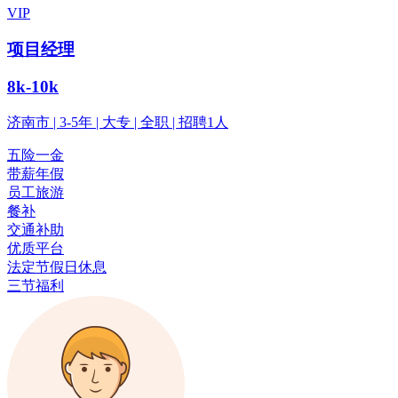
VIP
项目经理
8k-10k
济南市 | 3-5年 | 大专 | 全职 | 招聘1人
五险一金
带薪年假
员工旅游
餐补
交通补助
优质平台
法定节假日休息
三节福利